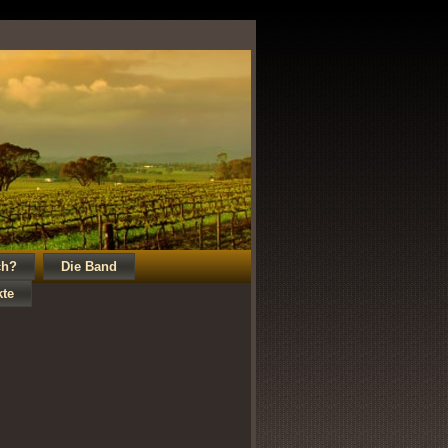
ch?
Die Band
kte