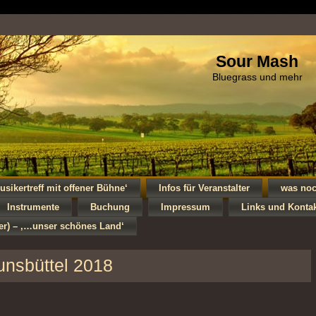
Sour Mash
Bluegrass und mehr
usikertreff mit offener Bühne‘
Infos für Veranstalter
was no
Instrumente
Buchung
Impressum
Links und Konta
ker) – ‚…unser schönes Land‘
unsbüttel 2018