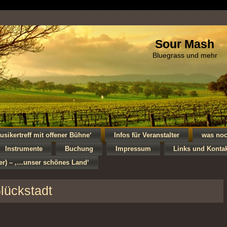
Sour Mash
Bluegrass und mehr
usikertreff mit offener Bühne‘
Infos für Veranstalter
was no
Instrumente
Buchung
Impressum
Links und Konta
ker) – ‚…unser schönes Land‘
lückstadt