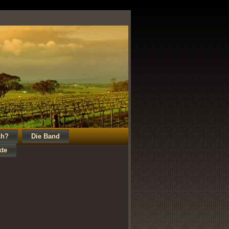
ch?
Die Band
kte